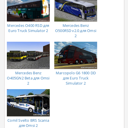
Mercedes O400 RSD для
Mercedes Benz
Euro Truck Simulator 2
O500RSD v2.0 для Omsi
2
Mercedes Benz
Marcopolo G6 1800 DD
O405GN2 Beta для Omsi
для Euro Truck
2
Simulator 2
Comil Svelto BRS Scania
для Omsi 2