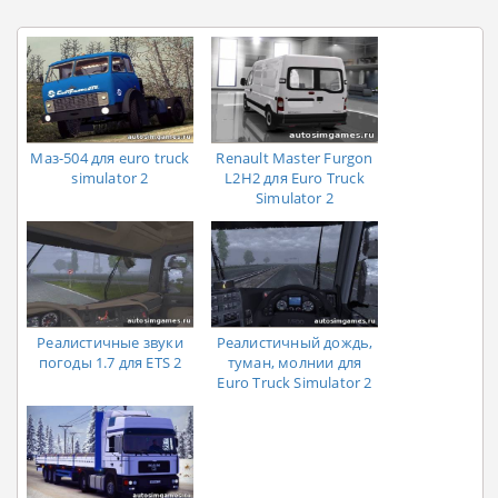
Маз-504 для euro truck
Renault Master Furgon
simulator 2
L2H2 для Euro Truck
Simulator 2
Реалистичные звуки
Реалистичный дождь,
погоды 1.7 для ETS 2
туман, молнии для
Euro Truck Simulator 2