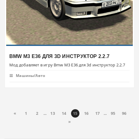
BMW M3 E36 ДЛЯ 3D ИНСТРУКТОР 2.2.7
Мод добавляет в игру Bmw M3 E36 для 3d инструктор 2.2.7
Машины/Авто
«
1
2
…
13
14
15
16
17
…
95
96
»