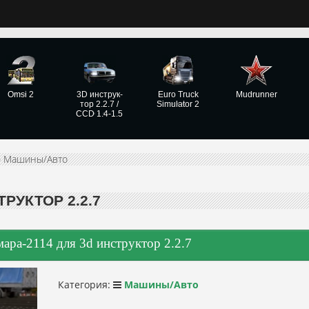
Omsi 2
3D инструк­
Euro Truck
Mudrunner
тор 2.2.7 /
Simulator 2
CCD 1.4-1.5
»
Машины/Авто
РУКТОР 2.2.7
ара-2114 для 3d инструктор 2.2.7
Категория:
Машины/Авто