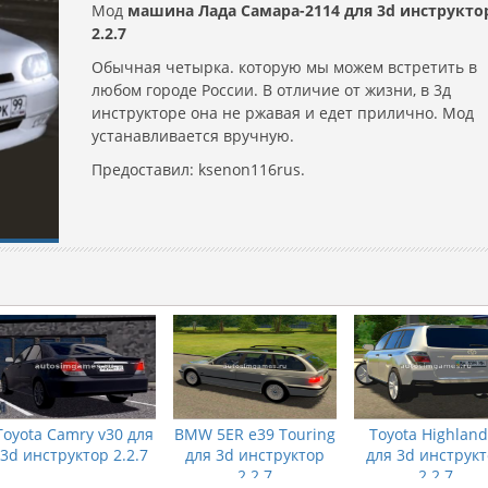
Мод
машина Лада Самара-2114 для 3d инструкто
2.2.7
Обычная четырка. которую мы можем встретить в
любом городе России. В отличие от жизни, в 3д
инструкторе она не ржавая и едет прилично. Мод
устанавливается вручную.
Предоставил: ksenon116rus.
Toyota Camry v30 для
BMW 5ER e39 Touring
Toyota Highland
3d инструктор 2.2.7
для 3d инструктор
для 3d инструк
2.2.7
2.2.7