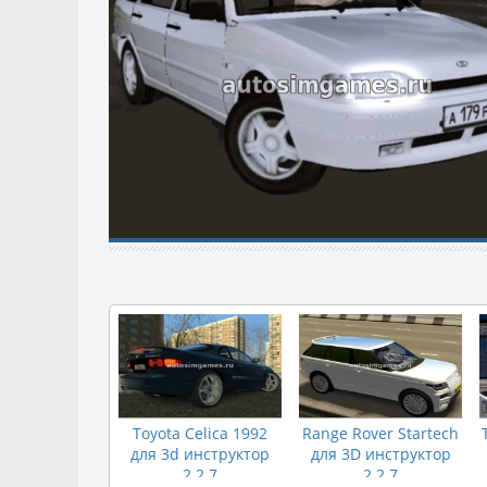
Toyota Celica 1992
Range Rover Startech
для 3d инструктор
для 3D инструктор
2.2.7
2.2.7