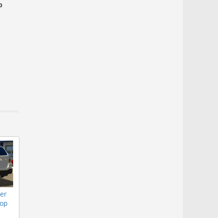
р
er
тор