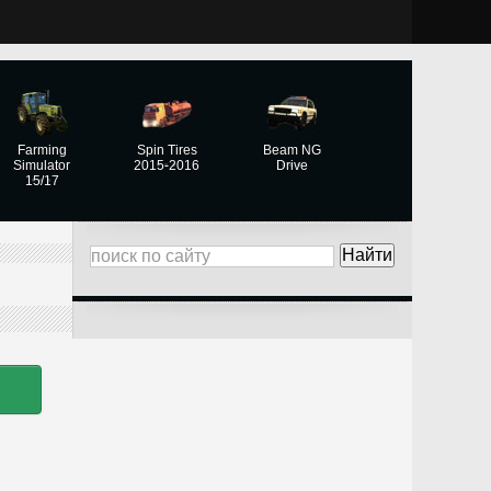
Farming
Spin Tires
Beam NG
Simulator
2015-2016
Drive
15/17