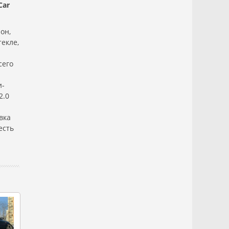
Car
он,
екле,
сего
и-
2.0
вка
есть