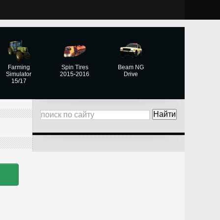
Farming
Spin Tires
Beam NG
Simulator
2015-2016
Drive
15/17