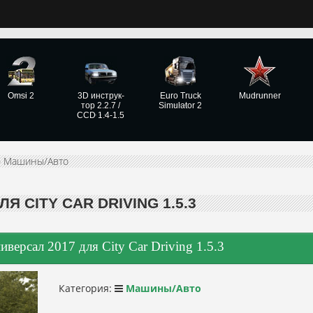
Omsi 2
3D инструк­
Euro Truck
Mudrunner
тор 2.2.7 /
Simulator 2
CCD 1.4-1.5
»
Машины/Авто
Я CITY CAR DRIVING 1.5.3
иверсал 2017 для City Car Driving 1.5.3
Категория:
Машины/Авто