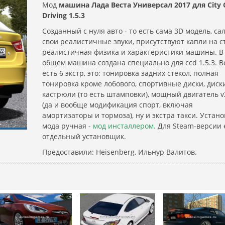
Мод
машина Лада Веста Универсал 2017 для City 
Driving 1.5.3
Созданный с нуля авто - то есть сама 3D модель, сал
свои реалистичные звуки, присутствуют капли на ст
реалистичная физика и характеристики машины. В
общем машина создана специально для ccd 1.5.3. В
есть 6 экстр, это: тонировка задних стекол, полная
тонировка кроме лобового, спортивные диски, диск
кастрюли (то есть штамповки), мощный двигатель v
(да и вообще модификация спорт, включая
амортизаторы и тормоза), ну и экстра такси. Устано
мода ручная -
мод инсталлером.
Для Steam-версии 
отдельный установщик.
Предоставили: Heisenberg, Ильнур Валитов.