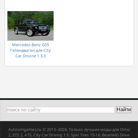
Mercedes-Benz G55
Гелендваген для City
Car Driving 1.3.3
Autosimgames.ru © 2013–
2026. Только лучшие моды для Omsi
2, ETS 2, ATS, Сity Car Driving 1.5, Spin Tires 15-16, BeamNG Drive