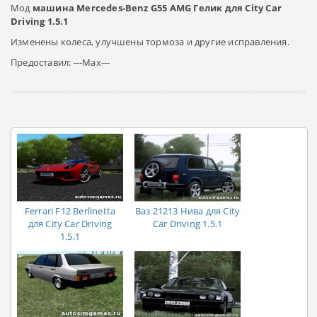
Мод
машина Mercedes-Benz G55 AMG Гелик для City Car
Driving 1.5.1
Изменены колеса, улучшены тормоза и другие исправления.
Предоставил: ---Max---
Ferrari F12 Berlinetta
Ваз 21213 Нива для City
для City Car Driving
Car Driving 1.5.1
1.5.1