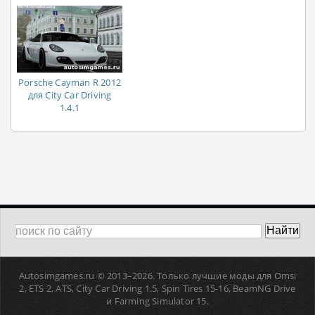
Porsche Cayman R 2012
для City Car Driving
1.4.1
Autosimgames.ru © 2013–
2026. Только лучшие моды для Omsi
2, ETS 2, ATS, Сity Car Driving 1.5, Spin Tires 15-16, BeamNG Drive
и Farming Simulator 15.