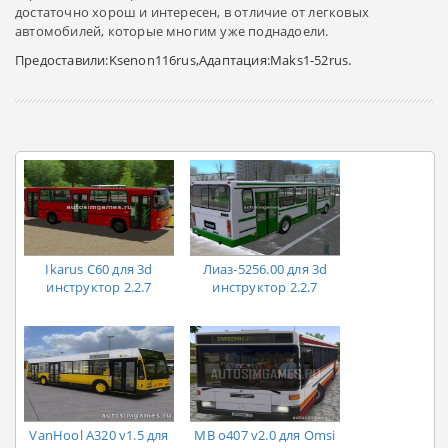
достаточно хорош и интересен, в отличие от легковых
автомобилей, которые многим уже поднадоели.
Предоставили:Ksenon116rus,Адаптация:Maks1-52rus.
Ikarus C60 для 3d
Лиаз-5256.00 для 3d
инструктор 2.2.7
инструктор 2.2.7
VanHool A320 v1.5 для
MB o407 v2.0 для Omsi