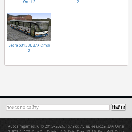
Omsi 2
2
Setra S313UL для Omsi
2
Autosimgames.ru © 2013–
2026. Только лучшие моды для Omsi
2, ETS 2, ATS, Сity Car Driving 1.5, Spin Tires 15-16, BeamNG Drive