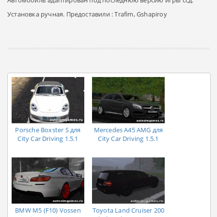
Автомобиль адаптирован под последнюю версию игры ссд.
Установка ручная. Предоставили : Trafim, Gshapiroy
Porsche Boxster S для
Mercedes A45 AMG для
City Car Driving 1.5.1
City Car Driving 1.5.1
BMW M5 (F10) Vossen
Toyota Land Cruiser 200