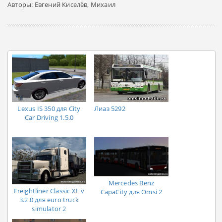
Авторы: Евгений Киселёв, Михаил
Lexus IS 350 для City
Лиаз 5292
Car Driving 1.5.0
Mercedes Benz
Freightliner Classic XL v
CapaCity для Omsi 2
3.2.0 для euro truck
simulator 2