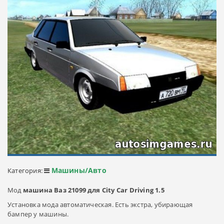
Машины/Авто
Категория:
Мод
машина Ваз 21099 для City Car Driving 1.5
Установка мода автоматическая. Есть экстра, убирающая
бампер у машины.