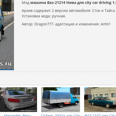
Мод
машина Ваз-21214 Нива для city car driving 1.
Архив содержит 2 версии автомобиля: Сток и Тайга.
Установка мода: ручная.
Автор: Dragon777, адаптация и изменения: Amb1
Mercedes-Benz
ГАЗель-33021 для City
ВАЗ 2107 для City