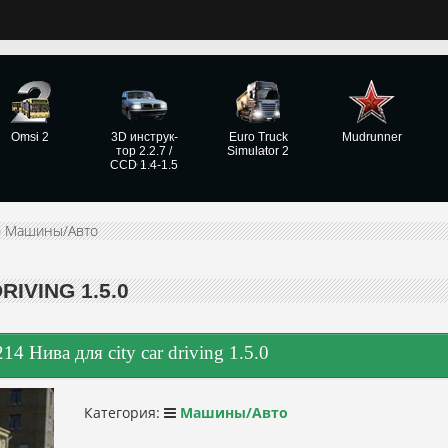
Omsi 2
3D инструк­
Euro Truck
Mudrunner
тор 2.2.7 /
Simulator 2
CCD 1.4-1.5
»
Машины/Авто
RIVING 1.5.0
4 Нива для city car driving 1.5.0
Категория:
Машины/Авто