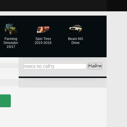
Farming
Spin Tires
Beam NG
Simulator
2015-2016
Drive
15/17