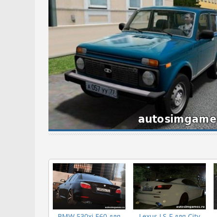
BMW 530xi E60 для
Lexus LS-F для City