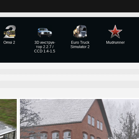
Omsi 2
3D инструк­
Euro Truck
Mudrunner
тор 2.2.7 /
Simulator 2
CCD 1.4-1.5