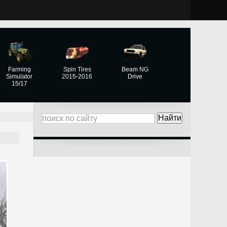
Farming
Spin Tires
Beam NG
Simulator
2015-2016
Drive
15/17