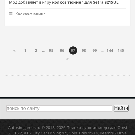
Мод добавляет в игру
колхоз тюнинг для Setra s215UL
Колхоз-тюнинг
«
1
2
…
95
96
97
98
99
…
144
145
»
Autosimgames.ru © 2013–
2026. Только лучшие моды для Omsi
2, ETS 2, ATS, Сity Car Driving 1.5, Spin Tires 15-16, BeamNG Drive