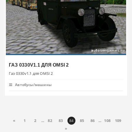
ГАЗ 0330V1.1 ДЛЯ OMSI 2
Газ 0330v1.1 для OMSI 2
Автобусы/машины
«
1
2
…
82
83
84
85
86
…
108
109
»