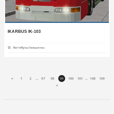
IKARBUS IK-103
Автобусы/машины
«
1
2
…
97
98
99
100
101
…
108
109
»