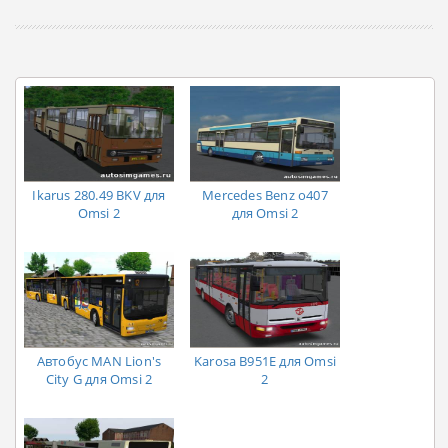
Ikarus 280.49 BKV для
Mercedes Benz o407
Omsi 2
для Omsi 2
Автобус MAN Lion's
Karosa B951E для Omsi
City G для Omsi 2
2