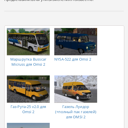
Маршрутка Busscar
NYSA-522 для Omsi 2
Micruss для Omsi 2
Газ-Рута-25 v2.0 для
Газель Луидор
Omsi 2
(+полный пак газелей)
для OMSI 2