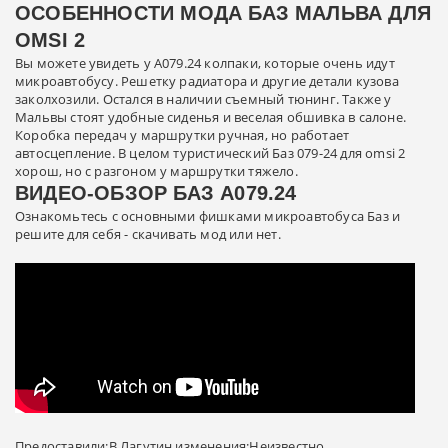
ОСОБЕННОСТИ МОДА БАЗ МАЛЬВА ДЛЯ
OMSI 2
Вы можете увидеть у A079.24 колпаки, которые очень идут
микроавтобусу. Решетку радиатора и другие детали кузова
заколхозили. Остался в наличии съемный тюнинг. Также у
Мальвы стоят удобные сиденья и веселая обшивка в салоне.
Коробка передач у маршрутки ручная, но работает
автосцепление. В целом туристический Баз 079-24 для omsi 2
хорош, но с разгоном у маршрутки тяжело.
ВИДЕО-ОБЗОР БАЗ А079.24
Ознакомьтесь с основными фишками микроавтобуса Баз и
решите для себя - скачивать мод или нет.
Предоставили:В.Лагутин,изменения:Неизвестно.