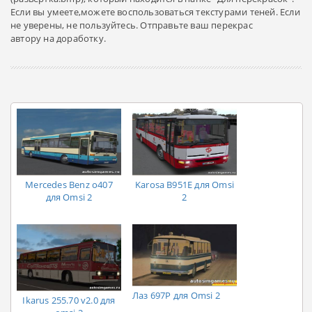
Если вы умеете,можете воспользоваться текстурами теней. Если
не уверены, не пользуйтесь. Отправьте ваш перекрас
автору на доработку.
Mercedes Benz o407
Karosa B951E для Omsi
для Omsi 2
2
Лаз 697Р для Omsi 2
Ikarus 255.70 v2.0 для