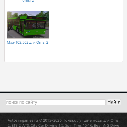
omsi 2
Маз-103.562 для Omsi 2
Autosimgames.ru © 2013–
2026. Только лучшие моды для Omsi
2, ETS 2, ATS, Сity Car Driving 1.5, Spin Tires 15-16, BeamNG Drive