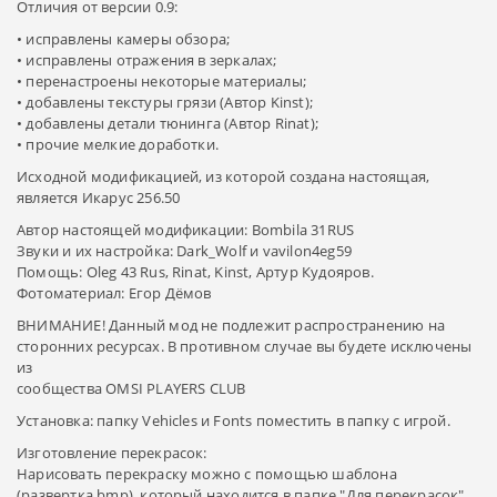
Отличия от версии 0.9:
• исправлены камеры обзора;
• исправлены отражения в зеркалах;
• перенастроены некоторые материалы;
• добавлены текстуры грязи (Автор Kinst);
• добавлены детали тюнинга (Автор Rinat);
• прочие мелкие доработки.
Исходной модификацией, из которой создана настоящая,
является Икарус 256.50
Автор настоящей модификации: Bombila 31RUS
Звуки и их настройка: Dark_Wolf и vavilon4eg59
Помощь: Oleg 43 Rus, Rinat, Kinst, Артур Кудояров.
Фотоматериал: Егор Дёмов
ВНИМАНИЕ! Данный мод не подлежит распространению на
сторонних ресурсах. В противном случае вы будете исключены
из
сообщества OMSI PLAYERS CLUB
Установка: папку Vehicles и Fonts поместить в папку с игрой.
Изготовление перекрасок:
Нарисовать перекраску можно с помощью шаблона
(развертка.bmp), который находится в папке "Для перекрасок".