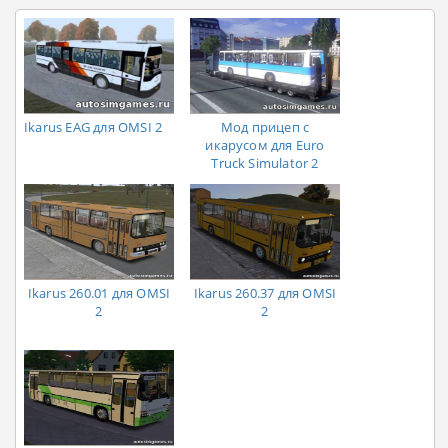
Ikarus EAG для OMSI 2
Мод прицеп с
икарусом для Euro
Truck Simulator 2
Ikarus 260.01 для OMSI
Ikarus 260.37 для OMSI
2
2