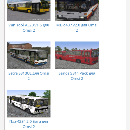
VanHool A320 v1.5 для
MB o407 v2.0 для Omsi
Omsi 2
2
Setra S313UL для Omsi
Sanos S314 Pack для
2
Omsi 2
Паз-4234 2.0 Бета для
Omsi 2