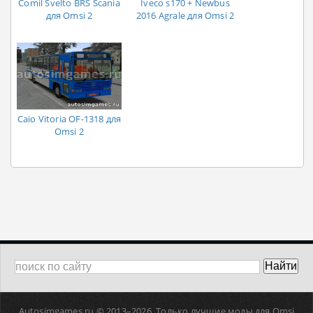
Comil Svelto BRS Scania
Iveco s170 + Newbus
для Omsi 2
2016 Agrale для Omsi 2
Caio Vitoria OF-1318 для
Omsi 2
Autosimgames.ru © 2013–
2026. Только лучшие моды для Omsi