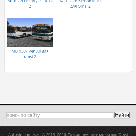
Autosan H9-35 для omsi
Karosa B961/B961E V1
2
для Omsi 2
MB o307 ver.3.0 для
omsi 2
Autosimgames.ru © 2013–
2026. Только лучшие моды для Omsi