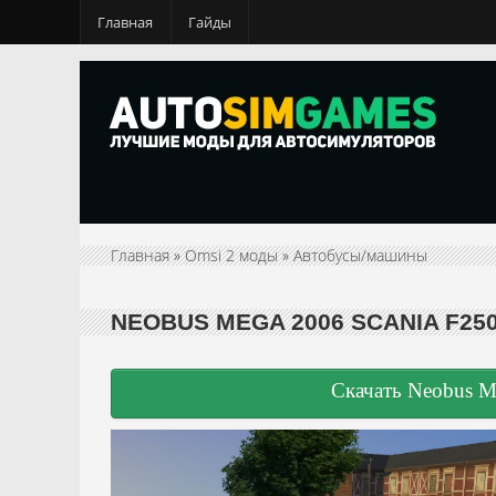
Главная
Гайды
Главная
»
Omsi 2 моды
»
Автобусы/машины
NEOBUS MEGA 2006 SCANIA F25
Скачать Neobus M