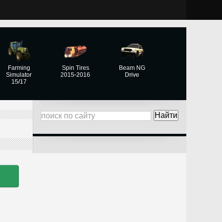
Farming
Spin Tires
Beam NG
Simulator
2015-2016
Drive
15/17