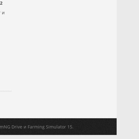
 2
т и
eamNG Drive и Farming Simulator 15.