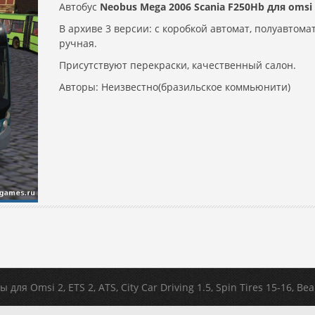
Автобус
Neobus Mega 2006 Scania F250Hb для omsi
В архиве 3 версии: с коробкой автомат, полуавтома
ручная.
Присутствуют перекраски, качественный салон.
Авторы: Неизвестно(бразильское коммьюнити)
для Omsi 2, ETS 2, ATS, Сity Car Driving 1.5, Spin Tires 15-16, B