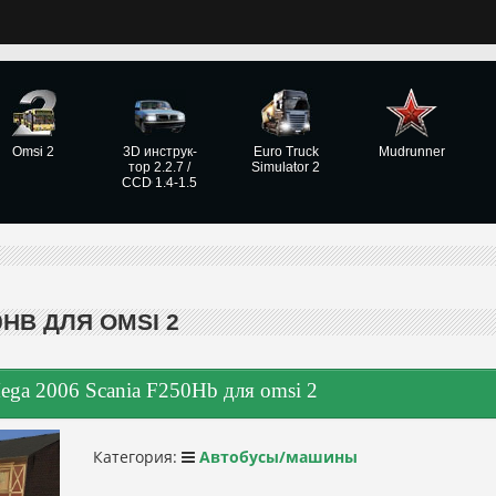
Omsi 2
3D инструк­
Euro Truck
Mudrunner
тор 2.2.7 /
Simulator 2
CCD 1.4-1.5
0HB ДЛЯ OMSI 2
ega 2006 Scania F250Hb для omsi 2
Категория:
Автобусы/машины