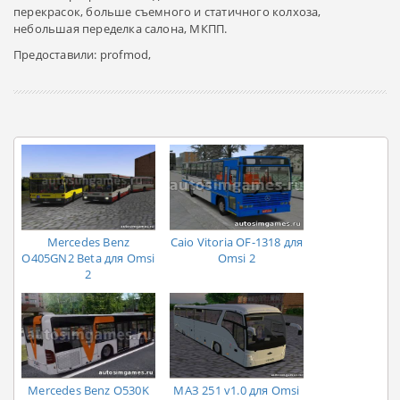
перекрасок, больше съемного и статичного колхоза,
небольшая переделка салона, МКПП.
Предоставили: profmod,
Mercedes Benz
Caio Vitoria OF-1318 для
O405GN2 Beta для Omsi
Omsi 2
2
Mercedes Benz O530K
МАЗ 251 v1.0 для Omsi