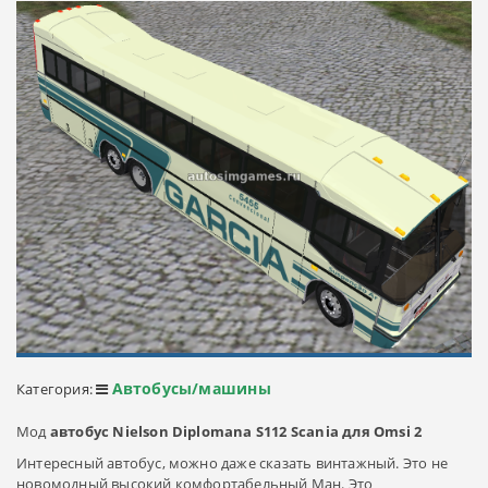
Автобусы/машины
Категория:
Мод
автобус Nielson Diplomana S112 Scania для Omsi 2
Интересный автобус, можно даже сказать винтажный. Это не
новомодный высокий комфортабельный Ман. Это