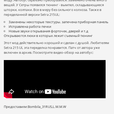
вещей. У Сетры появился тюнинг - вымпел, складывающиеся
шторки, колпаки. Все в меру без сильного колхоза. Также в
переделанной версии Setra 215UL:
Заменены некоторые текстуры. запечена приборная панель
Исправлена работа печки
Новые звуки открывания форточек, дверей и т.д
Открываются люки в которых лежит съемный тюнинг
Этот мод действительно хороший и сделан с душой. Любителям
Setra 215 UL эта переделка понравится. Патч от автора уже
включен в архив. Посмотрите видео-обзор на автобус:
Предоставили:Bombila_31RUS,L.M.M.W