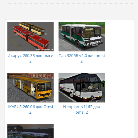
Икарус 280.33 для омси
Паз-3205R v2.0 для omsi
2
2
IKARUS 260.06 для Omsi
Neoplan N116F для
2
omsi 2