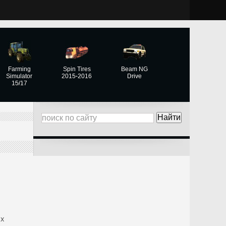
Farming
Spin Tires
Beam NG
Simulator
2015-2016
Drive
15/17
ых