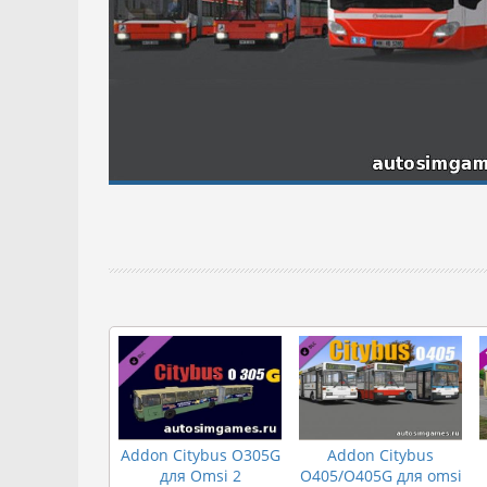
Addon Citybus O305G
Addon Citybus
для Omsi 2
O405/O405G для omsi