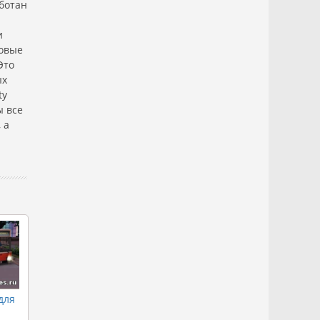
аботан
и
ковые
Это
ых
ty
ы все
 а
для