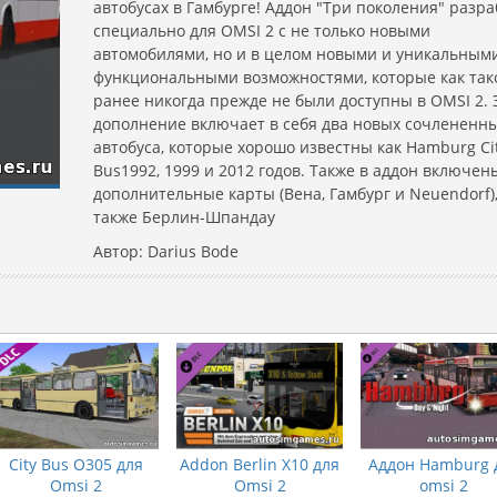
автобусах в Гамбурге! Аддон "Три поколения" разр
специально для OMSI 2 с не только новыми
автомобилями, но и в целом новыми и уникальным
функциональными возможностями, которые как та
ранее никогда прежде не были доступны в OMSI 2. 
дополнение включает в себя два новых сочлененн
автобуса, которые хорошо известны как Hamburg Ci
Bus1992, 1999 и 2012 годов. Также в аддон включен
дополнительные карты (Вена, Гамбург и Neuendorf),
также Берлин-Шпандау
Автор: Darius Bode
Addon Berlin X10 для
City Bus O305 для
Аддон Hamburg 
Omsi 2
Omsi 2
omsi 2