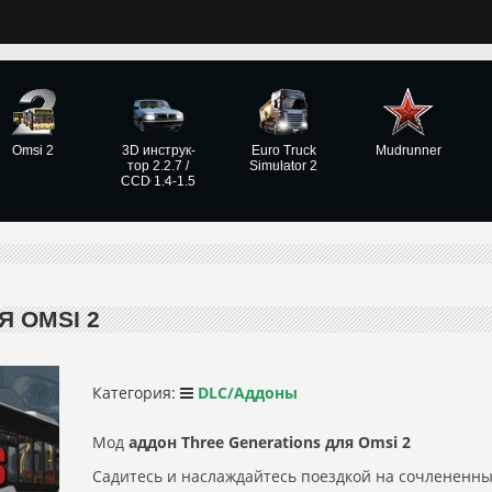
Omsi 2
3D инструк­
Euro Truck
Mudrunner
тор 2.2.7 /
Simulator 2
CCD 1.4-1.5
Я OMSI 2
Категория:
DLC/Аддоны
Мод
аддон Three Generations для Omsi 2
Садитесь и наслаждайтесь поездкой на сочлененн