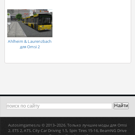
Ahlheim & Laurenzbach
для Omsi 2
Autosimgames.ru © 2013–
2026. Только лучшие моды для Omsi
2, ETS 2, ATS, Сity Car Driving 1.5, Spin Tires 15-16, BeamNG Drive