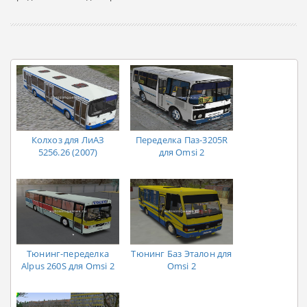
Колхоз для ЛиАЗ
Переделка Паз-3205R
5256.26 (2007)
для Omsi 2
Тюнинг-переделка
Тюнинг Баз Эталон для
Alpus 260S для Omsi 2
Omsi 2