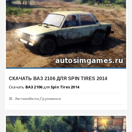
СКАЧАТЬ ВАЗ 2106 ДЛЯ SPIN TIRES 2014
Скачать
ВАЗ 2106
для
Spin Tires 2014
Автомобили,Грузовики