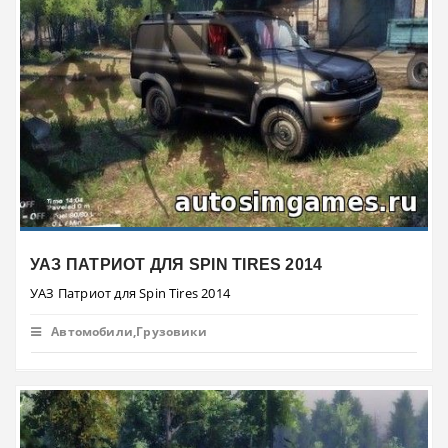
УАЗ ПАТРИОТ ДЛЯ SPIN TIRES 2014
УАЗ Патриот для Spin Tires 2014
Автомобили,Грузовики