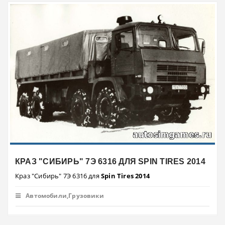
КРАЗ "СИБИРЬ" 7Э 6316 ДЛЯ SPIN TIRES 2014
Краз "Сибирь" 7Э 6316 для
Spin Tires 2014
Автомобили,Грузовики