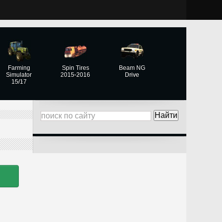
Farming
Spin Tires
Beam NG
Simulator
2015-2016
Drive
15/17