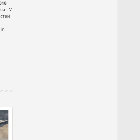
018
ье. У
астей
in