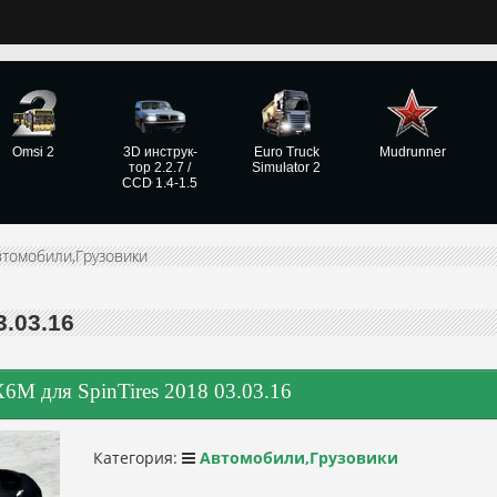
Omsi 2
3D инструк­
Euro Truck
Mudrunner
тор 2.2.7 /
Simulator 2
CCD 1.4-1.5
втомобили,Грузовики
.03.16
6M для SpinTires 2018 03.03.16
Категория:
Автомобили,Грузовики