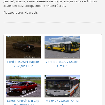
дверей, ковша, качественные текстуры, вид из кабины. Но как
замечает сам автор, мод не лишен багов.
Предоставил: Heavych.
Ford F-150 SVT Raptor
VanHool A320 v1.5 для
V2.2 для ETS2
Omsi 2
Lexus RX450h для City
MB o407 v2.0 для Omsi
Car Driving 1.5.1
2