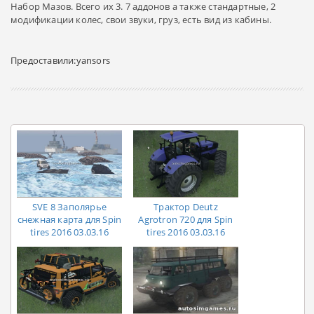
Набор Мазов. Всего их 3. 7 аддонов а также стандартные, 2
модификации колес, свои звуки, груз, есть вид из кабины.
Предоставили:yansors
SVE 8 Заполярье
Трактор Deutz
снежная карта для Spin
Agrotron 720 для Spin
tires 2016 03.03.16
tires 2016 03.03.16