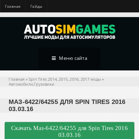
Главная
Гайды
Меню сайта
Главная
»
Spin Tires 2014, 2015, 2016, 2017 моды
»
Автомобили,Грузовики
МАЗ-6422/64255 ДЛЯ SPIN TIRES 2016
03.03.16
Скачать Маз-6422/64255 для Spin Tires 2016
03.03.16