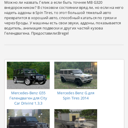
Можно ли назвать Гелик а если быть точнее MB G320
внедорожником? В стоковом состоянии вряд ли, но если на него
надеть аддоны в Spin Tires, то этот большой тяжелый авто
превратится в хороший авто, способный кататься по грязи и
через броды. У машины есть свои звуки, аддоны, показывается
водитель, анимация подвески и других частей кузова
Гелендвагена. Предоставили:Bregel
Mercedes-Benz G55
Mercedes Benz G для
Гелендваген для City
Spin Tires 2014
Car Driving 1.3.3