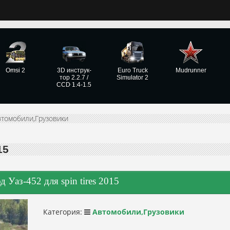
Omsi 2
3D инструк­
Euro Truck
Mudrunner
тор 2.2.7 /
Simulator 2
CCD 1.4-1.5
втомобили,Грузовики
15
 Уаз-452 для spin tires 2015
Категория:
Автомобили,Грузовики