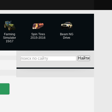
Farming
Spin Tires
Beam NG
Simulator
2015-2016
Drive
15/17