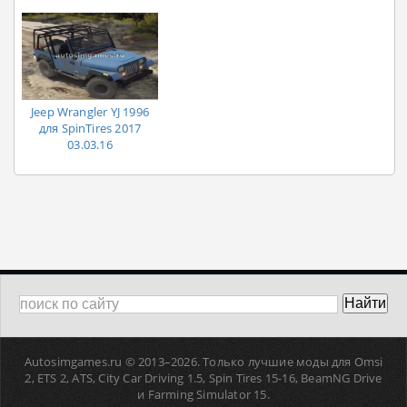
Jeep Wrangler YJ 1996
для SpinTires 2017
03.03.16
Autosimgames.ru © 2013–
2026. Только лучшие моды для Omsi
2, ETS 2, ATS, Сity Car Driving 1.5, Spin Tires 15-16, BeamNG Drive
и Farming Simulator 15.