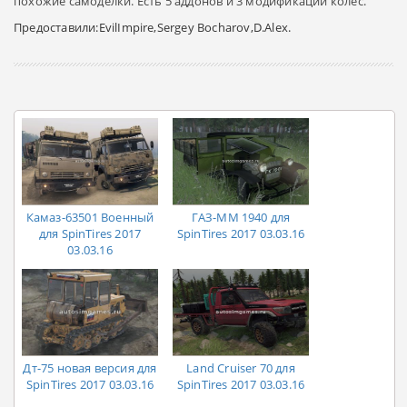
похожие самоделки. Есть 5 аддонов и 3 модификации колес.
Предоставили:EvilImpire,Sergey Bocharov,D.Alex.
Камаз-63501 Военный
ГАЗ-ММ 1940 для
для SpinTires 2017
SpinTires 2017 03.03.16
03.03.16
Дт-75 новая версия для
Land Cruiser 70 для
SpinTires 2017 03.03.16
SpinTires 2017 03.03.16