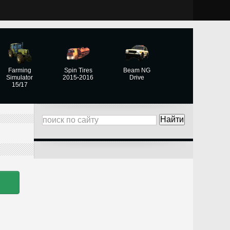
Farming
Spin Tires
Beam NG
Simulator
2015-2016
Drive
15/17