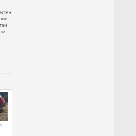
естен
жник
стей
две
я
7