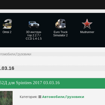
Omsi 2
3D инструк­
Euro Truck
Mudrunner
тор 2.2.7 /
Simulator 2
CCD 1.4-1.5
втомобили,Грузовики
.03.16
52Д для Spintires 2017 03.03.16
Категория:
Автомобили,Грузовики