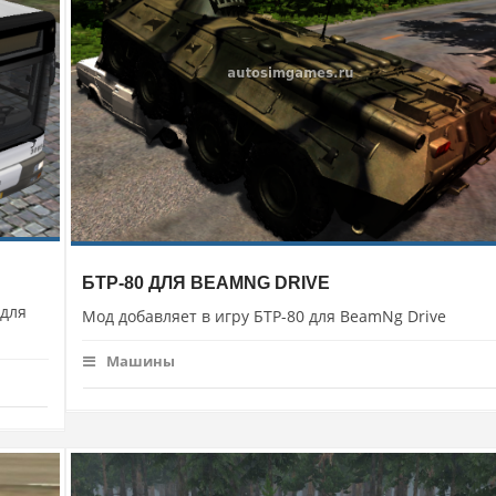
БТР-80 ДЛЯ BEAMNG DRIVE
 для
Мод добавляет в игру БТР-80 для BeamNg Drive
Машины