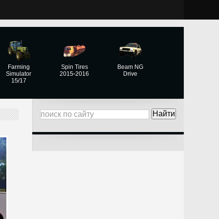
Farming
Spin Tires
Beam NG
Simulator
2015-2016
Drive
15/17