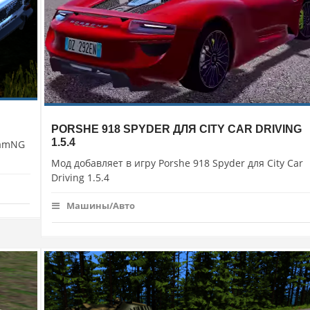
PORSHE 918 SPYDER ДЛЯ CITY CAR DRIVING
1.5.4
eamNG
Мод добавляет в игру Porshe 918 Spyder для City Car
Driving 1.5.4
Машины/Авто