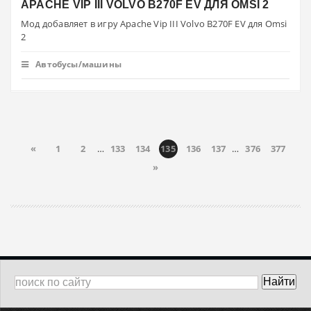
APACHE VIP III VOLVO B270F EV ДЛЯ OMSI 2
Мод добавляет в игру Apache Vip III Volvo B270F EV для Omsi
2
Автобусы/машины
«
1
2
…
133
134
135
136
137
…
376
377
»