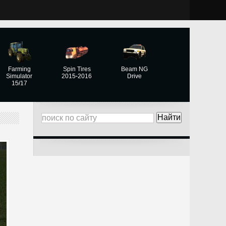
Farming
Spin Tires
Beam NG
Simulator
2015-2016
Drive
15/17