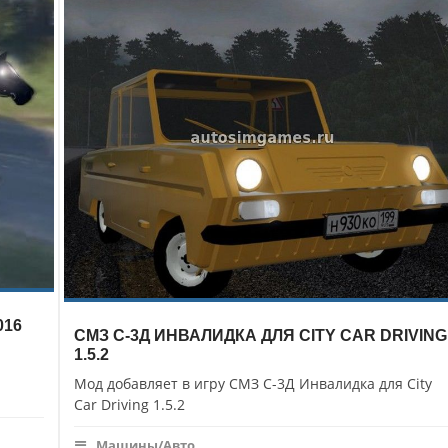
016
СМЗ С-3Д ИНВАЛИДКА ДЛЯ CITY CAR DRIVING
1.5.2
Мод добавляет в игру СМЗ С-3Д Инвалидка для City
Car Driving 1.5.2
Машины/Авто