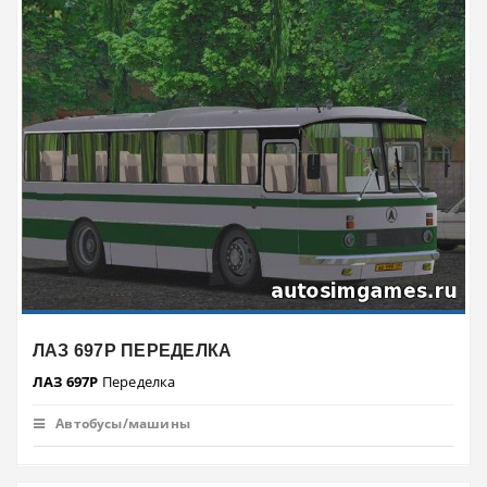
ЛАЗ 697Р ПЕРЕДЕЛКА
ЛАЗ 697Р
Переделка
Автобусы/машины