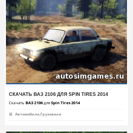
СКАЧАТЬ ВАЗ 2106 ДЛЯ SPIN TIRES 2014
Скачать
ВАЗ 2106
для
Spin Tires 2014
Автомобили,Грузовики