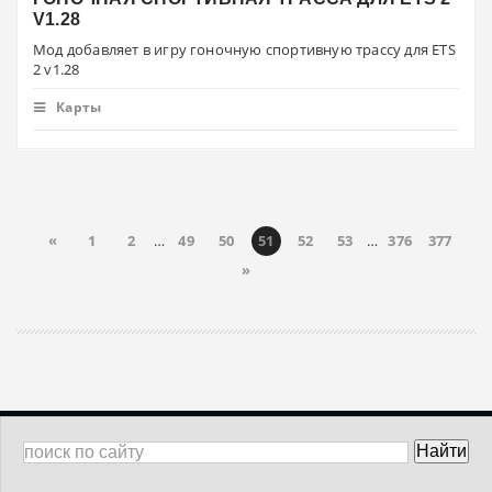
V1.28
Мод добавляет в игру гоночную спортивную трассу для ETS
2 v1.28
Карты
«
1
2
…
49
50
51
52
53
…
376
377
»