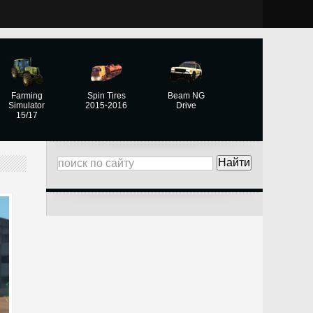
Farming
Spin Tires
Beam NG
Simulator
2015-2016
Drive
15/17