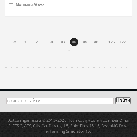
Машины/Авто
«
1
2
…
86
87
88
89
90
…
376
377
»
Autosimgames.ru © 2013–
2026. Только лучшие моды для Omsi
2, ETS 2, ATS, Сity Car Driving 1.5, Spin Tires 15-16, BeamNG Drive
и Farming Simulator 15.