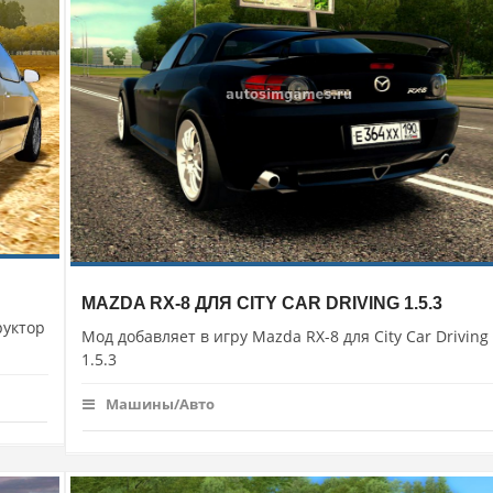
MAZDA RX-8 ДЛЯ CITY CAR DRIVING 1.5.3
руктор
Мод добавляет в игру Mazda RX-8 для City Car Driving
1.5.3
Машины/Авто