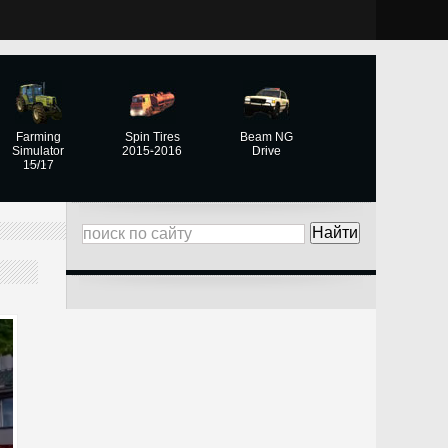
Farming
Spin Tires
Beam NG
Simulator
2015-2016
Drive
15/17