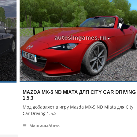
MAZDA MX-5 ND MIATA ДЛЯ CITY CAR DRIVING
1.5.3
Мод добавляет в игру Mazda MX-5 ND Miata для City
Car Driving 1.5.3
Машины/Авто