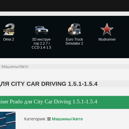
Omsi 2
3D инструк­
Euro Truck
Mudrunner
тор 2.2.7 /
Simulator 2
CCD 1.4-1.5
»
Машины/Авто
 CITY CAR DRIVING 1.5.1-1.5.4
ser Prado для City Car Driving 1.5.1-1.5.4
Категория:
Машины/Авто