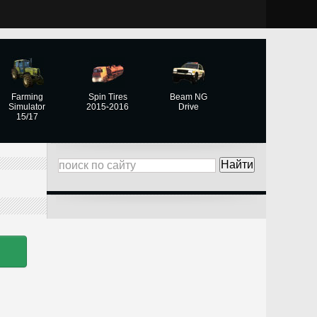
Farming
Spin Tires
Beam NG
Simulator
2015-2016
Drive
15/17