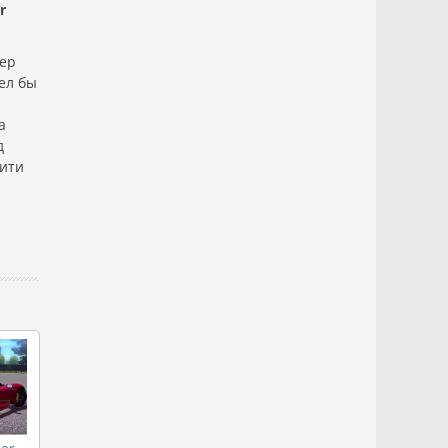
r
зер
ел бы
а
д
сити