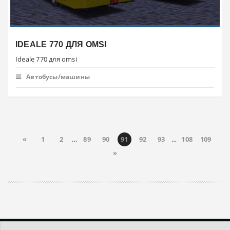
IDEALE 770 ДЛЯ OMSI
Ideale 770 для omsi
Автобусы/машины
«
1
2
…
89
90
91
92
93
…
108
109
»