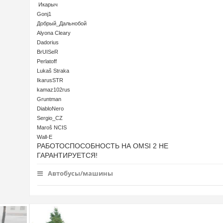
Икарыч
Gonj1
Добрый_Дальнобой
Alyona Cleary
Dadorius
BrUISeR
Perlatoff
Lukaš Straka
IkarusSTR
kamaz102rus
Gruntman
DiabloNero
Sergio_CZ
Maroš NCIS
Wall-E
РАБОТОСПОСОБНОСТЬ НА OMSI 2 НЕ
ГАРАНТИРУЕТСЯ!
Автобусы/машины