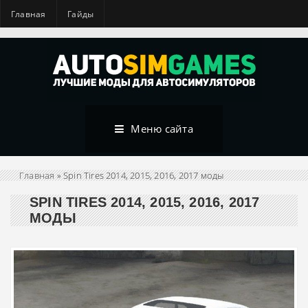
Главная
Гайды
Меню сайта
Главная
» Spin Tires 2014, 2015, 2016, 2017 моды
SPIN TIRES 2014, 2015, 2016, 2017
МОДЫ