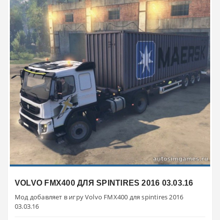
VOLVO FMX400 ДЛЯ SPINTIRES 2016 03.03.16
Мод добавляет в игру Volvo FMX400 для spintires 2016
03.03.16