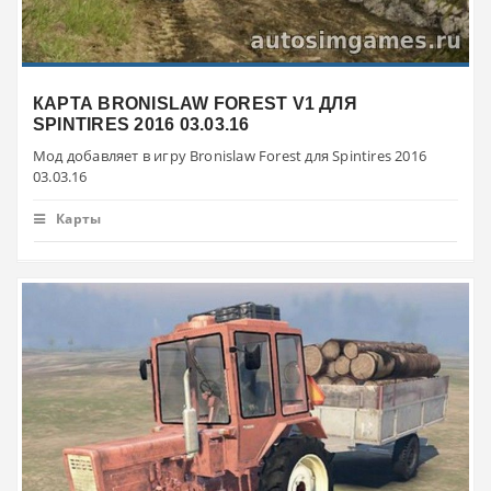
КАРТА BRONISLAW FOREST V1 ДЛЯ
SPINTIRES 2016 03.03.16
Мод добавляет в игру Bronislaw Forest для Spintires 2016
03.03.16
Карты