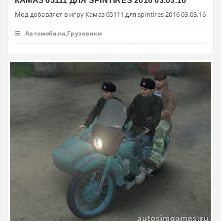
КАМАЗ 65111 ДЛЯ SPINTIRES 2016 03.03.16
Мод добавляет в игру Камаз 65111 для spintires 2016 03.03.16
Автомобили,Грузовики